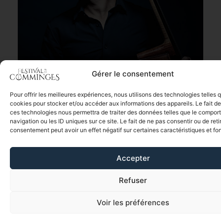
Gérer le consentement
Pour offrir les meilleures expériences, nous utilisons des technologies telles 
Quelle joie, et quelle fierté, de pouvoir offrir une saison musicale d’une
cookies pour stocker et/ou accéder aux informations des appareils. Le fait de
telle richesse malgré les contraintes et restrictions.
ces technologies nous permettra de traiter des données telles que le compo
navigation ou les ID uniques sur ce site. Le fait de ne pas consentir ou de reti
Plus que jamais, l’ensemble de l’équipe et moi-même sommes animés
consentement peut avoir un effet négatif sur certaines caractéristiques et fo
par la conviction que ces lieux magnifiques, ces territoires qui nous
sont chers méritent d’être habités, partagés et célébrés par la
musique avec toute l’intensité dont nous sommes capables.
Accepter
Refuser
Le Festival
Voir les préférences
FAIRE UN DON