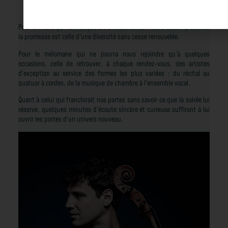
artistique du
festival
Pour le fidèle qui ne manquerait un seul concert sous aucun prétexte,
la promesse est celle d’une diversité sans cesse renouvelée.
Pour le mélomane qui ne pourra nous rejoindre qu’à quelques
occasions, celle de retrouver, à chaque rendez-vous, des artistes
d’exception au service des formes les plus variées : du récital au
quatuor à cordes, de la musique de chambre à l’ensemble vocal.
Quant à celui qui franchirait nos portes sans savoir ce que la soirée lui
réserve, quelques minutes d’écoute sincère et curieuse suffiront à lui
ouvrir les portes d’un univers nouveau.