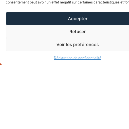
consentement peut avoir un effet négatif sur certaines caractéristiques et fo
musique avec toute l’intensité dont nous sommes capables.
Accepter
Le Festival
Refuser
Voir les préférences
FAIRE UN DON
TTERIE
Déclaration de confidentialité
les sponsors
ils nous soutiennent
du festival
Partenaires institutionnels