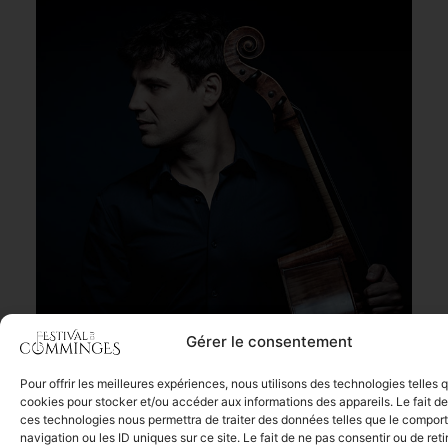
Gérer le consentement
Quelle joie, et quelle fierté, de pouvoir offrir une saison musicale d’une
telle richesse malgré les contraintes et restrictions.
Pour offrir les meilleures expériences, nous utilisons des technologies telles 
Plus que jamais, l’ensemble de l’équipe et moi-même sommes animés
cookies pour stocker et/ou accéder aux informations des appareils. Le fait de
ces technologies nous permettra de traiter des données telles que le compo
par la conviction que ces lieux magnifiques, ces territoires qui nous
navigation ou les ID uniques sur ce site. Le fait de ne pas consentir ou de reti
sont chers méritent d’être habités, partagés et célébrés par la