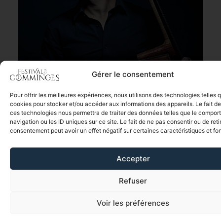
Gérer le consentement
Pour offrir les meilleures expériences, nous utilisons des technologies telles 
Quelle joie, et quelle fierté, de pouvoir offrir une saison musicale d’une
cookies pour stocker et/ou accéder aux informations des appareils. Le fait de
telle richesse malgré les contraintes et restrictions.
ces technologies nous permettra de traiter des données telles que le compo
navigation ou les ID uniques sur ce site. Le fait de ne pas consentir ou de reti
Plus que jamais, l’ensemble de l’équipe et moi-même sommes animés
consentement peut avoir un effet négatif sur certaines caractéristiques et fo
par la conviction que ces lieux magnifiques, ces territoires qui nous
sont chers méritent d’être habités, partagés et célébrés par la
musique avec toute l’intensité dont nous sommes capables.
Accepter
Refuser
Le Festival
Voir les préférences
FAIRE UN DON