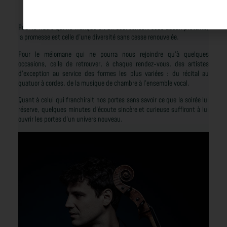
artistique du
festival
Pour le fidèle qui ne manquerait un seul concert sous aucun prétexte,
la promesse est celle d’une diversité sans cesse renouvelée.
Pour le mélomane qui ne pourra nous rejoindre qu’à quelques
occasions, celle de retrouver, à chaque rendez-vous, des artistes
d’exception au service des formes les plus variées : du récital au
quatuor à cordes, de la musique de chambre à l’ensemble vocal.
Quant à celui qui franchirait nos portes sans savoir ce que la soirée lui
réserve, quelques minutes d’écoute sincère et curieuse suffiront à lui
ouvrir les portes d’un univers nouveau.