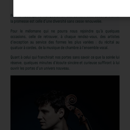
artistique du
festival
Pour le fidèle qui ne manquerait un seul concert sous aucun prétexte,
la promesse est celle d’une diversité sans cesse renouvelée.
Pour le mélomane qui ne pourra nous rejoindre qu’à quelques
occasions, celle de retrouver, à chaque rendez-vous, des artistes
d’exception au service des formes les plus variées : du récital au
quatuor à cordes, de la musique de chambre à l’ensemble vocal.
Quant à celui qui franchirait nos portes sans savoir ce que la soirée lui
réserve, quelques minutes d’écoute sincère et curieuse suffiront à lui
ouvrir les portes d’un univers nouveau.