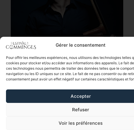
Gérer le consentement
Pour offrir les meilleures expériences, nous utilisons des technologies telles 
Quelle joie, et quelle fierté, de pouvoir offrir une saison musicale d’une
cookies pour stocker et/ou accéder aux informations des appareils. Le fait de
telle richesse malgré les contraintes et restrictions.
ces technologies nous permettra de traiter des données telles que le compo
navigation ou les ID uniques sur ce site. Le fait de ne pas consentir ou de reti
Plus que jamais, l’ensemble de l’équipe et moi-même sommes animés
consentement peut avoir un effet négatif sur certaines caractéristiques et fo
par la conviction que ces lieux magnifiques, ces territoires qui nous
sont chers méritent d’être habités, partagés et célébrés par la
musique avec toute l’intensité dont nous sommes capables.
Accepter
Refuser
Le Festival
Voir les préférences
FAIRE UN DON